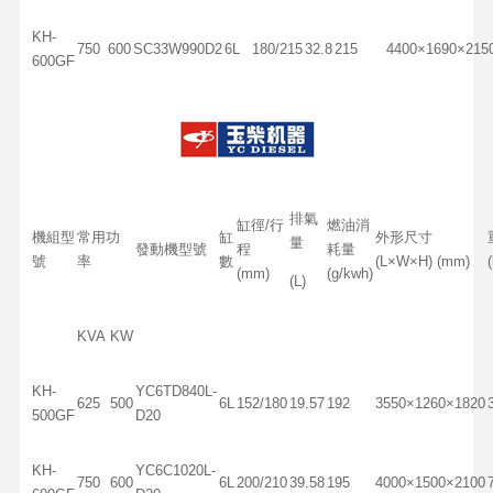
KH-
750
600
SC33W990D2
6L
180/215
32.8
215
4400×1690×215
600GF
排氣
缸徑/行
燃油消
機組型
常用功
缸
外形尺寸
量
發動機型號
程
耗量
號
率
數
(L×W×H) (mm)
(mm)
(g/kwh)
(L)
KVA
KW
KH-
YC6TD840L-
625
500
6L
152/180
19.57
192
3550×1260×1820
500GF
D20
KH-
YC6C1020L-
750
600
6L
200/210
39.58
195
4000×1500×2100