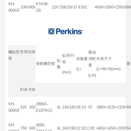
KH-
KTA38-
1000
800
12V
159/159
37.8
201
4500×1850×2350
690
800GF
G5
機組型
常用功率
燃油
缸徑/行
號
排氣量
消耗
外形尺寸
缸
程
發動機型號
重
量
數
(L)
(L×W×H)(mm)
(mm)
(L/h)
KVA
KW
KH-
2806A-
625
500
6L
145/183
18.13
97
3960×1535×2100
44
500GF
E18TAG2
KH-
4006-
750
600
6L
160/190
22.921
130
4450×1650×2290
54