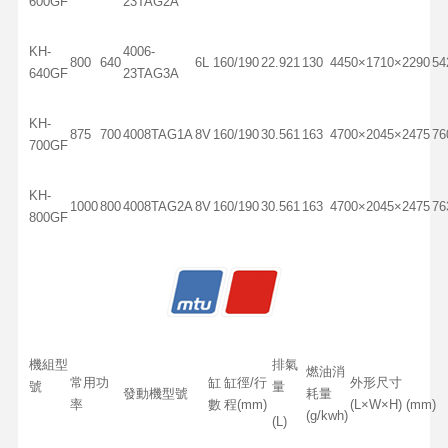
600GF
23TAG2A
KH-
4006-
800
640
6L
160/190
22.921
130
4450×1710×2290
54
640GF
23TAG3A
KH-
875
700
4008TAG1A
8V
160/190
30.561
163
4700×2045×2475
76
700GF
KH-
1000
800
4008TAG2A
8V
160/190
30.561
163
4700×2045×2475
76
800GF
機組型
排氣
燃油消
常用功
缸
缸徑/行
外形尺寸
號
量
發動機型號
耗量
率
數
程(mm)
(L×W×H) (mm)
(g/kwh)
(L)