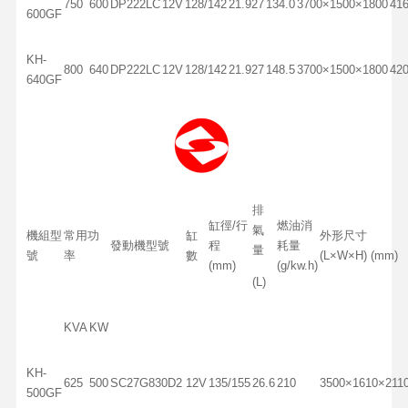
750
600
DP222LC
12V
128/142
21.927
134.0
3700×1500×1800
41
600GF
KH-
800
640
DP222LC
12V
128/142
21.927
148.5
3700×1500×1800
42
640GF
排
缸徑/行
燃油消
氣
機組型
常用功
缸
外形尺寸
發動機型號
程
耗量
量
號
率
數
(L×W×H) (mm)
(mm)
(g/kw.h)
(L)
KVA
KW
KH-
625
500
SC27G830D2
12V
135/155
26.6
210
3500×1610×211
500GF