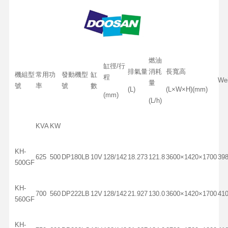
燃油
缸徑/行
排氣量
消耗
長寬高
機組型
常用功
發動機型
缸
程
Wei
量
號
率
號
數
(L)
(L×W×H)(mm)
(mm)
(L/h)
KVA
KW
KH-
625
500
DP180LB
10V
128/142
18.273
121.8
3600×1420×1700
39
500GF
KH-
700
560
DP222LB
12V
128/142
21.927
130.0
3600×1420×1700
41
560GF
KH-