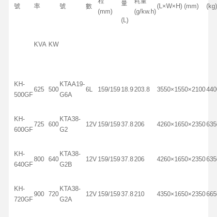
程
耗量
量
號
率
號
數
(L×W×H) (mm)
(kg)
(mm)
(g/kw.h)
(L)
KVA
KW
KH-
KTAA19-
625
500
6L
159/159
18.9
203.8
3550×1550×2100
440
500GF
G6A
KH-
KTA38-
725
600
12V
159/159
37.8
206
4260×1650×2350
635
600GF
G2
KH-
KTA38-
800
640
12V
159/159
37.8
206
4260×1650×2350
635
640GF
G2B
KH-
KTA38-
900
720
12V
159/159
37.8
210
4350×1650×2350
665
720GF
G2A