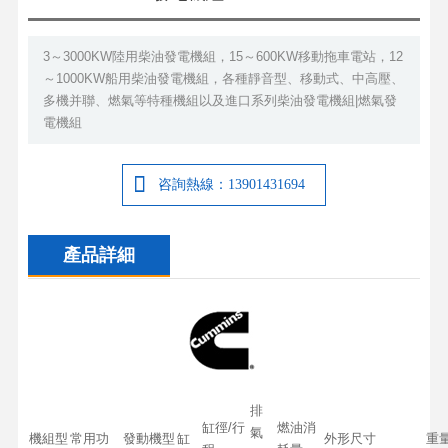
3～3000KW陸用柴油發電機組，15～600KW移動拖車電站，12
～1000KW船用柴油發電機組，各種靜音型、移動式、中高壓、
多機并聯、燃氣等特種機組以及進口系列柴油發電機組|燃氣發
電機組
咨詢熱線：13901431694
產品詳細
排
缸徑/行
燃油消
氣
機組型
常用功
發動機型
缸
外形尺寸
重