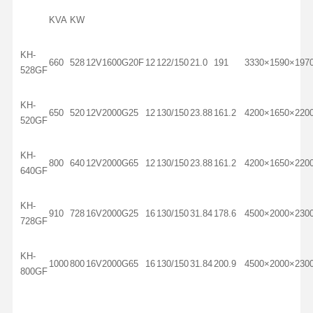
KVA
KW
KH-
660
528
12V1600G20F
12
122/150
21.0
191
3330×1590×197
528GF
KH-
650
520
12V2000G25
12
130/150
23.88
161.2
4200×1650×220
520GF
KH-
800
640
12V2000G65
12
130/150
23.88
161.2
4200×1650×220
640GF
KH-
910
728
16V2000G25
16
130/150
31.84
178.6
4500×2000×230
728GF
KH-
1000
800
16V2000G65
16
130/150
31.84
200.9
4500×2000×230
800GF